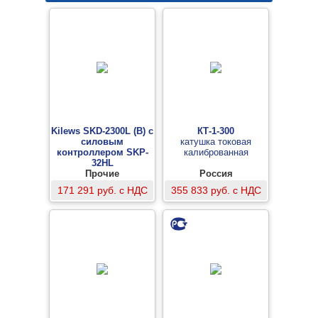
Kilews SKD-2300L (B) с
КТ-1-300
силовым
катушка токовая
контроллером SKP-
калиброванная
32HL
винтоверт
Прочие
Россия
171 291 руб. с НДС
355 833 руб. с НДС