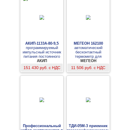
АКИП-1133А-80-9,5
МЕГЕОН 162100
программируемый
автоматический
импульсный источник
бесконтактный
питания постоянного
термометр для
АКИП
тока
контроля посетителей
МЕГЕОН
151 430 руб. с НДС
11 506 руб. с НДС
Профессиональный
ТДИ-05М-3 приемник