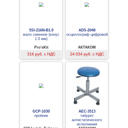
5SI-216N-B1.0
ADS-2048
жало сменное (конус
осциллограф цифровой
1.0 мм)
Pro'sKit
АКТАКОМ
316 руб. с НДС
24 034 руб. с НДС
GCP-1030
АЕС-3513
пробник
табурет
антистатического
исполнения