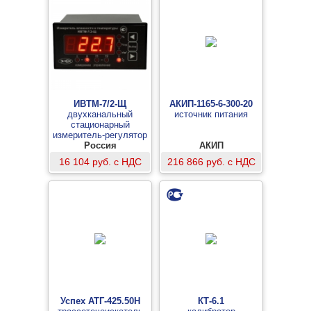
ИВТМ-7/2-Щ
АКИП-1165-6-300-20
двухканальный
источник питания
стационарный
измеритель-регулятор
влажности и
Россия
АКИП
температуры в щитовом
16 104 руб. с НДС
216 866 руб. с НДС
исполнении
(измерительный блок
без возможности
управления)
Успех АТГ-425.50Н
КТ-6.1