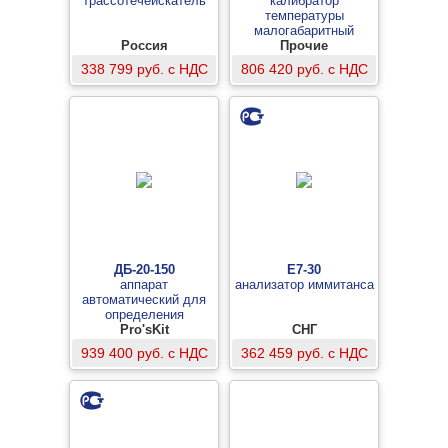
трассотечеискатель
калибратор
температуры
малогабаритный
Россия
(-50...+160°C)
Прочие
338 799 руб. с НДС
806 420 руб. с НДС
ДБ-20-150
Е7-30
аппарат
анализатор иммитанса
автоматический для
определения
растяжимости
Pro'sKit
СНГ
нефтебитумов
939 400 руб. с НДС
362 459 руб. с НДС