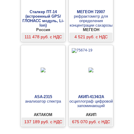
Сталкер ПТ-14
МЕГЕОН 72007
(встроенный GPS/
рефрактометр для
ГЛОНАСС модуль, Li-
определения
Ion)
концентрации сахарозы
приемник
Россия
МЕГЕОН
(Брикс)
111 478 руб. с НДС
4 521 руб. с НДС
ASA-2315
АКИП-4134/2А
анализатор спектра
осциллограф цифровой
запоминающий
АКТАКОМ
АКИП
137 189 руб. с НДС
675 070 руб. с НДС