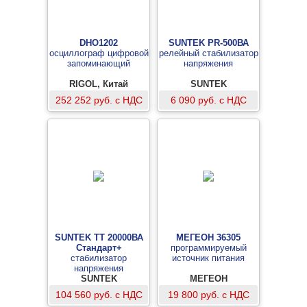
DHO1202
SUNTEK PR-500ВА
осциллограф цифровой
релейный стабилизатор
запоминающий
напряжения
RIGOL, Китай
SUNTEK
252 252 руб. с НДС
6 090 руб. с НДС
SUNTEK ТТ 20000ВА
МЕГЕОН 36305
Стандарт+
программируемый
стабилизатор
источник питания
напряжения
тиристорного типа
SUNTEK
МЕГЕОН
(пониженного
104 560 руб. с НДС
19 800 руб. с НДС
напряжения)