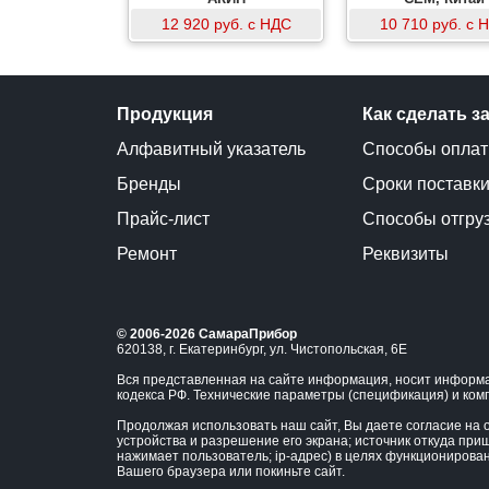
12 920 руб. с НДС
10 710 руб. с 
Продукция
Как сделать з
Алфавитный указатель
Способы опла
Бренды
Сроки поставк
Прайс-лист
Способы отгру
Ремонт
Реквизиты
© 2006-2026 СамараПрибор
620138, г. Екатеринбург, ул. Чистопольская, 6Е
Вся представленная на сайте информация, носит информа
кодекса РФ. Технические параметры (спецификация) и ком
Продолжая использовать наш сайт, Вы даете согласие на о
устройства и разрешение его экрана; источник откуда приш
нажимает пользователь; ip-адрес) в целях функционирова
Вашего браузера или покиньте сайт.