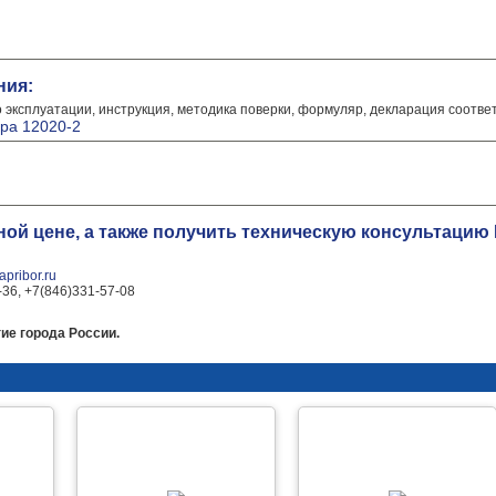
ния:
о эксплуатации, инструкция, методика поверки, формуляр, декларация соотве
ра 12020-2
дной цене, а также получить техническую консультац
pribor.ru
-36, +7(846)331-57-08
ие города России.